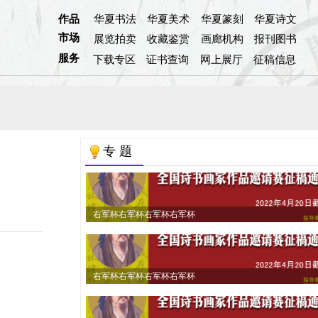
作品
华夏书法
华夏美术
华夏篆刻
华夏诗文
市场
展览拍卖
收藏鉴赏
画廊机构
报刊图书
服务
下载专区
证书查询
网上展厅
征稿信息
专 题
右军杯右军杯右军杯右军杯
右军杯右军杯右军杯右军杯