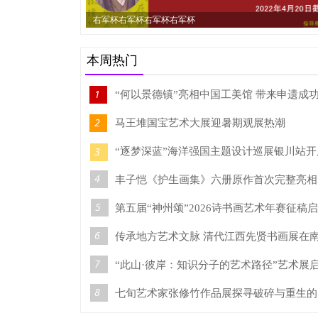
右军杯右军杯右军杯右军杯
本周热门
1
2
马王堆国宝艺术大展迎暑期观展热潮
3
“逐梦深蓝”海洋强国主题设计巡展银川站开
4
丰
5
6
7
“此山·彼岸：知识分子的艺术路径”艺术展
8
七