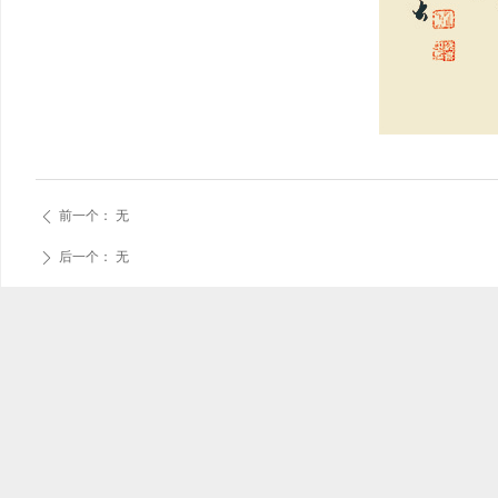
前一个：
无
ꄴ
后一个：
无
ꄲ