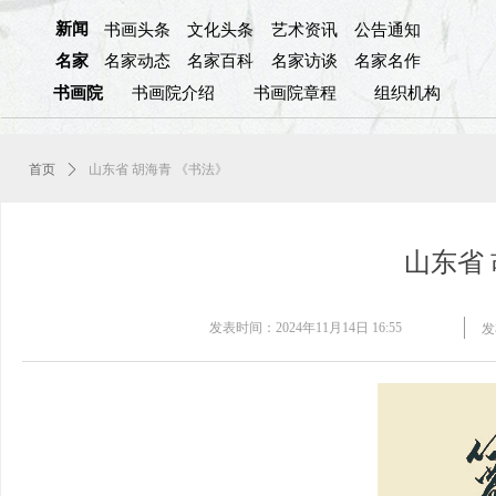
新闻
书画头条
文化头条
艺术资讯
公告通知
名家
名家动态
名家百科
名家访谈
名家名作
书画院
书画院介绍
书画院章程
组织机构
首页
ꄲ
山东省 胡海青 《书法》
山东省
发表时间：
2024年11月14日
16:55
发