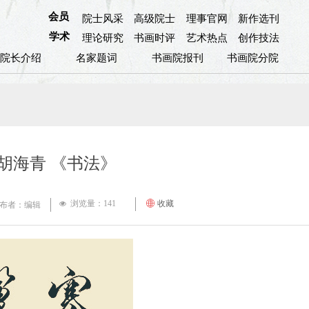
会员
院士风采
高级院士
理事官网
新作选刊
学术
理论研究
书画时评
艺术热点
创作技法
院长介绍
名家题词
书画院报刊
书画院分院
 胡海青 《书法》
浏览量：
141
ꄓ
收藏
넶
布者：编辑